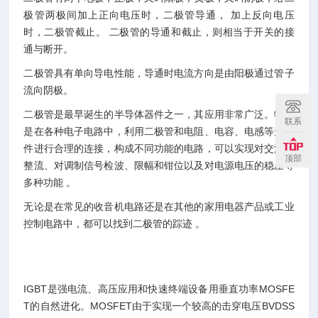
极管两极间加上正向电压时，二极管导通， 加上反向电压
时，二极管截止。 二极管的导通和截止，则相当于开关的接
通与断开。
二极管具有单向导电性能，导通时电流方向是由阳极通过管子
流向阴极。
二极管是最早诞生的半导体器件之一，其应用非常广泛。特别
联系
是在各种电子电路中，利用二极管和电阻、电容、电感等元器
件进行合理的连接，构成不同功能的电路，可以实现对交流电
顶部
整流、对调制信号检波、限幅和钳位以及对电源电压的稳压等
多种功能 。
无论是在常见的收音机电路还是在其他的家用电器产品或工业
控制电路中，都可以找到二极管的踪迹 。
IGBT是强电流、高压应用和快速终端设备用垂直功率MOSFE
T的自然进化。MOSFET由于实现一个较高的击穿电压BVDSS