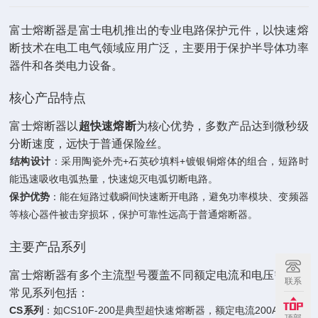
富士熔断器是富士电机推出的专业电路保护元件，以快速熔
断技术在电工电气领域应用广泛，主要用于保护半导体功率
器件和各类电力设备。
核心产品特点
富士熔断器以‌
超快速熔断
‌为核心优势，多数产品达到微秒级
分断速度，远快于普通保险丝。
结构设计
‌：采用陶瓷外壳+石英砂填料+镀银铜熔体的组合，短路时
能迅速吸收电弧热量，快速熄灭电弧切断电路。
保护优势
‌：能在短路过载瞬间快速断开电路，避免功率模块、变频器
等核心器件被击穿损坏，保护可靠性远高于普通熔断器。
主要产品系列
富士熔断器有多个主流型号覆盖不同额定电流和电压需求，
联系
常见系列包括：
CS系列
‌：如CS10F-200是典型超快速熔断器，额定电流200A、额定
顶部