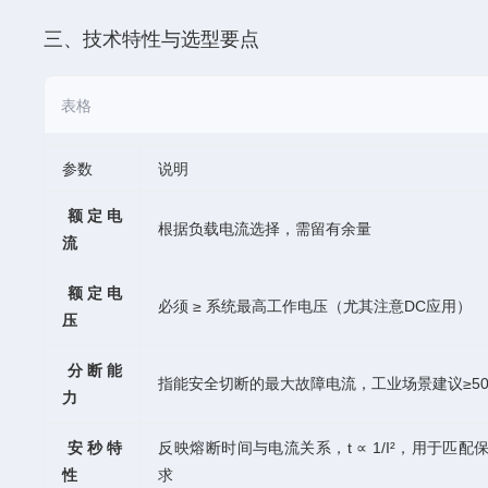
三、技术特性与选型要点
表格
参数
说明
额定电
根据负载电流选择，需留有余量
流
额定电
必须 ≥ 系统最高工作电压（尤其注意DC应用）
压
分断能
指能安全切断的最大故障电流，工业场景建议≥50
力
安秒特
反映熔断时间与电流关系，t ∝ 1/I²，用于匹配
性
求