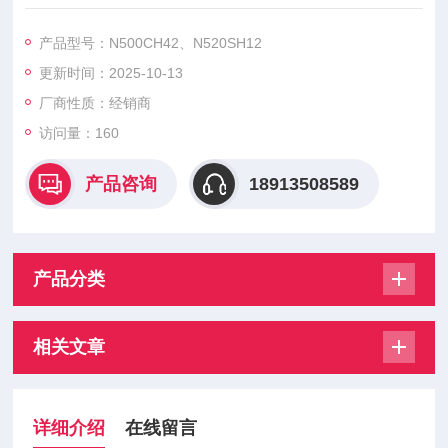
件，主要用于大功率电力控制领域。
N500CH42、N520SH12、N520SH16、N450SH20、N450SH2
产品型号：N500CH42、N520SH12
6、N570CH30、N570CH36、N560CH40、N560CH45、N490
更新时间：2025-10-13
SH20、N490SH26、N620SH24、
厂商性质：经销商
访问量：160
产品咨询
18913508589
产品分类
相关文章
详细介绍
在线留言