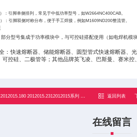
）‌：引脚单侧排列，常见于中低功率型号，如W2664NC400CAB‌。
插）‌：引脚双侧对称分布，便于手工焊接，例如M1609ND200整流管‌。
‌
：部分型号集成于功率模块中，与可控硅搭配使用（如电焊机模块
全：快速熔断器、储能熔断器、圆型管式快速熔断器、光伏
、可控硅、二极管等；其他品牌英飞凌、巴斯曼、赛米控
：
2012015.180 2012015.2312012015系列 西霸低压熔断器
返回列表
在线留言