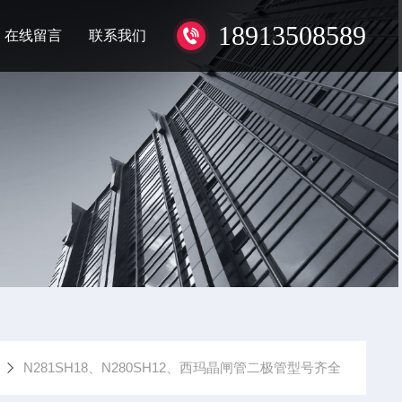
18913508589
在线留言
联系我们
N281SH18、N280SH12、西玛晶闸管二极管型号齐全