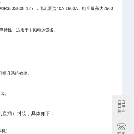
。
350SH08-12），电流覆盖40A-1600A，电压最高达2500
向压降特性，适用于中频电源设备。
。
可提升系统效率。
源等。
关注
双列直插）封装‌，具体如下：
机）‌
联系