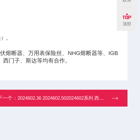
顶部
）‌。
熔断器、万用表保险丝、NHG熔断器等、IGB
、西门子、斯达等均有合作。
下一个：
2024602.36 2024602.502024602系列 西霸低压熔断器