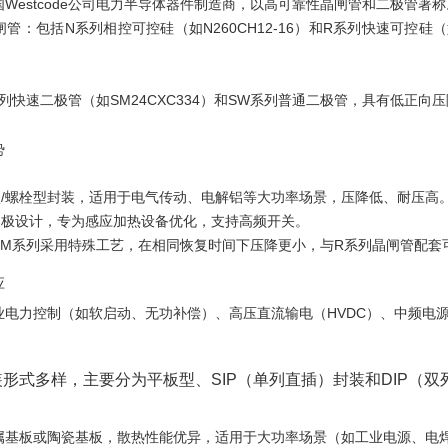
国Westcode公司电力半导体器件制造商，以高可靠性晶闸管和二极管著称
闸管‌：包括N系列相控可控硅（如N260CH12-16）和R系列快速可控硅（如R
M系列快速二极管（如SM24CXC334）和SW系列普通二极管，具有低正
势
板型/螺栓型封装，适用于电气传动、电解铝等大功率场景，压降低、耐压高
配门极设计，专为感应加热设备优化，支持高频开关。
：SM系列采用特殊工艺，在相同恢复时间下压降更小，与R系列晶闸管配套
‌
工业电力控制（如软启动、无功补偿）、高压直流输电（HVDC）、中频电
形式多样，主要分为‌平板型‌、‌SIP（单列直插）封装‌和‌DIP（
金属基板或陶瓷基板，散热性能优异，适用于大功率场景（如工业电源、电焊