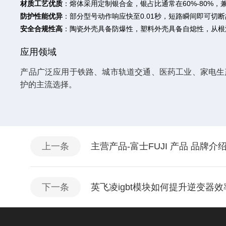
材质工艺优质
‌：熔体采用定制银合金，银占比通常在60%-80
防护性能优异
‌：部分型号动作响应快至0.01秒，短路瞬间即可切
安全合规性高
‌：陶瓷外壳具备防爆性，塑料外壳具备自熄性，从
应用领域
产品广泛应用于铁路、城市轨道交通、医药工业、家电生
护的主流选择。
上一条
主营产品-富士FUJI 产品 品牌介
下一条
英飞凌igbt模块如何提升逆变器