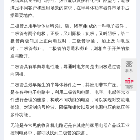
凭借其优良的电气特性、热性能以及多样化的产品型号，能够
满足不同客户和应用场景的需求，在半导体功率器件市场中占
据重要地位。
二极管是用半导体材料(硅、硒、锗等)制成的一种电子器件 。
二极管有两个电极，正极，又叫阳极；负极，又叫阴极，给二
极管两极间加上正向电压时，二极管导通， 加上反向电压
时，二极管截止。 二极管的导通和截止，则相当于开关的接
通与断开。
二极管具有单向导电性能，导通时电方向是由阳极通过管子流
联系
向阴极。
二极管是最早诞生的半导体器件之一，其应用非常广泛。特别
顶部
是在各种电子电路中，利用二极管和电阻、电容、电感等元器
件进行合理的连接，构成不同功能的电路，可以实现对交流电
整流、对调制信号检波、限幅和钳位以及对电源电压的稳压等
多种功能 。
无论是在常见的收音机电路还是在其他的家用电器产品或工业
控制电路中，都可以找到二极管的踪迹 。