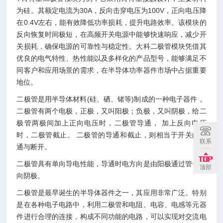
为硅。其额定电流为30A，反向击穿电压为100V，正向电压降
在0.4V左右，能有效降低功率损耗，提升电路效率。该模块的
反向恢复时间极短，在高频开关电源中能够快速响应，减少开
关损耗，确保电源的可靠性与稳定性。大科二极管模块凭借其
优良的电气特性、热性能以及多样化的产品型号，能够满足不
同客户和应用场景的需求，在半导体功率器件市场中占据重要
地位。
二极管是用半导体材料(硅、硒、锗等)制成的一种电子器件 。
二极管有两个电极，正极，又叫阳极；负极，又叫阴极，给二
极管两极间加上正向电压时，二极管导通， 加上反向电压
时，二极管截止。 二极管的导通和截止，则相当于开关的接
联系
通与断开。
二极管具有单向导电性能，导通时电方向是由阳极通过管子流
顶部
向阴极。
二极管是最早诞生的半导体器件之一，其应用非常广泛。特别
是在各种电子电路中，利用二极管和电阻、电容、电感等元器
件进行合理的连接，构成不同功能的电路，可以实现对交流电