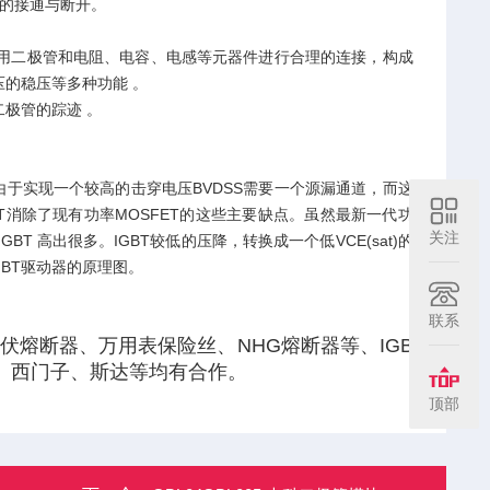
关的接通与断开。
用二极管和电阻、电容、电感等元器件进行合理的连接，构成
的稳压等多种功能 。
极管的踪迹 。
T由于实现一个较高的击穿电压BVDSS需要一个源漏通道，而这
GBT消除了现有功率MOSFET的这些主要缺点。虽然最新一代功
关注
BT 高出很多。IGBT较低的压降，转换成一个低VCE(sat)的
GBT驱动器的原理图。
联系
熔断器、万用表保险丝、NHG熔断器等、IGB
、西门子、斯达等均有合作。
顶部