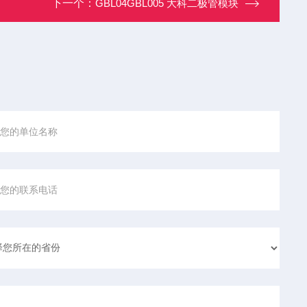
下一个：
GBL04GBL005 大科二极管模块