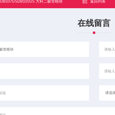
：
DB107GSDB101GS 大科二极管模块
返回列表
在线留言