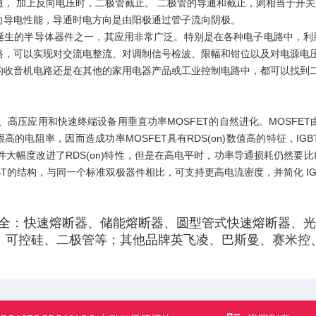
通， 加上反向电压时，二极管截止。 二极管的导通和截止，则相当于开
向导电性能，导通时电方向是由阳极通过管子流向阴极。
诞生的半导体器件之一，其应用非常广泛。特别是在各种电子电路中，利
路，可以实现对交流电整流、对调制信号检波、限幅和钳位以及对电源电压
的收音机电路还是在其他的家用电器产品或工业控制电路中，都可以找到二
流、高压应用和快速终端设备用垂直功率MOSFET的自然进化。MOSFE
高的电阻率，因而造成功率MOSFET具有RDS(on)数值高的特征，I
器件大幅度改进了RDS(on)特性，但是在高电平时，功率导通损耗仍然要比IG
BT的结构，与同一个标准双极器件相比，可支持更高电流密度，并简化 I
全：快速熔断器、储能熔断器、圆型管式快速熔断器、光伏
、可控硅、二极管等；其他品牌英飞凌、巴斯曼、赛米控