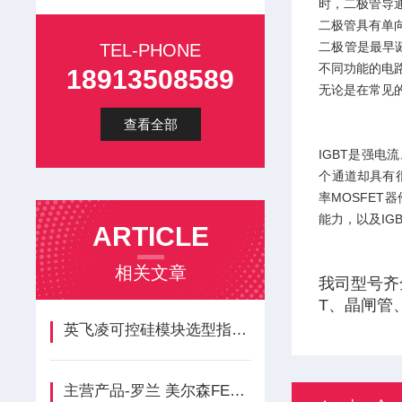
时，二极管导
二极管具有单
二极管是最早
TEL-PHONE
不同功能的电
18913508589
无论是在常见
查看全部
IGBT是强电
个通道却具有很
率MOSFET
能力，以及IG
ARTICLE
相关文章
我司型号齐
T、晶闸管
英飞凌可控硅模块选型指南：精准匹配应用需求的关键步骤
主营产品-罗兰 美尔森FERRAZ介绍