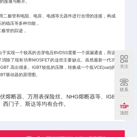
关的接通与断开。
用二极管和电阻、电容、电感等元器件进行合理的连接，构成
的稳压等多种功能 。
极管的踪迹 。
T由于实现一个较高的击穿电压BVDSS需要一个源漏通道，而这
GBT消除了现有功率MOSFET的这些主要缺点。虽然最新一代功
关注
BT 高出很多。IGBT较低的压降，转换成一个低VCE(sat)的
GBT驱动器的原理图。
联系
熔断器、万用表保险丝、NHG熔断器等、IGB
、西门子、斯达等均有合作。
顶部