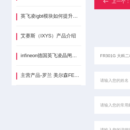
上一个
英飞凌igbt模块如何提升逆变器效率？应用案例与技术优势
艾赛斯（IXYS）产品介绍
infineon德国英飞凌晶闸管整流桥德国工业的“电力心脏”
主营产品-罗兰 美尔森FERRAZ介绍