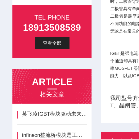
时，二极管导
二极管具有单
二极管是最早
TEL-PHONE
不同功能的电
18913508589
无论是在常见
查看全部
IGBT是强电
个通道却具有很
率MOSFET
能力，以及IG
ARTICLE
相关文章
我司型号齐
T、晶闸管
英飞凌IGBT模块驱动未来电动技术的核心引擎
infineon整流桥模块是工业电力转换的基石