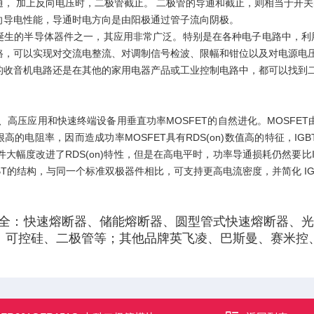
通， 加上反向电压时，二极管截止。 二极管的导通和截止，则相当于开
向导电性能，导通时电方向是由阳极通过管子流向阴极。
诞生的半导体器件之一，其应用非常广泛。特别是在各种电子电路中，利
路，可以实现对交流电整流、对调制信号检波、限幅和钳位以及对电源电压
的收音机电路还是在其他的家用电器产品或工业控制电路中，都可以找到二
流、高压应用和快速终端设备用垂直功率MOSFET的自然进化。MOSFE
高的电阻率，因而造成功率MOSFET具有RDS(on)数值高的特征，I
器件大幅度改进了RDS(on)特性，但是在高电平时，功率导通损耗仍然要比IG
BT的结构，与同一个标准双极器件相比，可支持更高电流密度，并简化 I
全：快速熔断器、储能熔断器、圆型管式快速熔断器、光伏
、可控硅、二极管等；其他品牌英飞凌、巴斯曼、赛米控