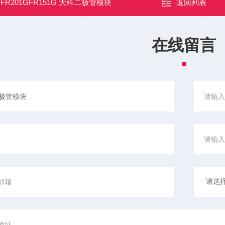
：
FR201GFR151G 大科二极管模块
返回列表
在线留言