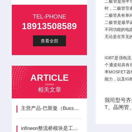
二极管是用半
时，二极管导
二极管具有单
TEL-PHONE
二极管是最早
18913508589
不同功能的电
无论是在常见
查看全部
IGBT是强电
个通道却具有很
率MOSFET
ARTICLE
能力，以及IG
相关文章
我司型号齐
T、晶闸管
主营产品-巴斯曼（Bussmann）产品介绍
infineon整流桥模块是工业电力转换的基石