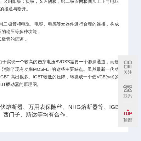
极，又叫阳极；负极，又叫阴极，给二极管两极间加上正向电压
关的接通与断开。
用二极管和电阻、电容、电感等元器件进行合理的连接，构成
的稳压等多种功能 。
极管的踪迹 。
T由于实现一个较高的击穿电压BVDSS需要一个源漏通道，而这
GBT消除了现有功率MOSFET的这些主要缺点。虽然最新一代功
关注
BT 高出很多。IGBT较低的压降，转换成一个低VCE(sat)的
GBT驱动器的原理图。
联系
熔断器、万用表保险丝、NHG熔断器等、IGB
、西门子、斯达等均有合作。
顶部