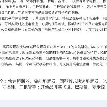
导体材料(硅、硒、锗等)制成的一种电子器件 。二极管有两个电极，正
通， 加上反向电压时，二极管截止。 二极管的导通和截止，则相当于开
向导电性能，导通时电方向是由阳极通过管子流向阴极。
诞生的半导体器件之一，其应用非常广泛。特别是在各种电子电路中，利
路，可以实现对交流电整流、对调制信号检波、限幅和钳位以及对电源电压
的收音机电路还是在其他的家用电器产品或工业控制电路中，都可以找到二
流、高压应用和快速终端设备用垂直功率MOSFET的自然进化。MOSFE
高的电阻率，因而造成功率MOSFET具有RDS(on)数值高的特征，I
器件大幅度改进了RDS(on)特性，但是在高电平时，功率导通损耗仍然要比IG
BT的结构，与同一个标准双极器件相比，可支持更高电流密度，并简化 I
全：快速熔断器、储能熔断器、圆型管式快速熔断器、光伏
、可控硅、二极管等；其他品牌英飞凌、巴斯曼、赛米控