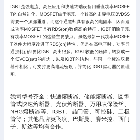
IGBT是强电流、高压应用和快速终端设备用垂直功率MOSFE
T的自然进化。MOSFET由于实现一个较高的击穿电压BVDSS
需要一个源漏通道，而这个通道却具有很高的电阻率，因而造
成功率MOSFET具有RDS(on)数值高的特征，IGBT消除了现
有功率MOSFET的这些主要缺点。虽然最新一代功率MOSFE
T器件大幅度改进了RDS(on)特性，但是在高电平时，功率导
通损耗仍然要比IGBT 高出很多。IGBT较低的压降，转换成一
个低VCE(sat)的能力，以及IGBT的结构，与同一个标准双极
器件相比，可支持更高电流密度，并简化 IGBT驱动器的原理
图。
我司型号齐全：快速熔断器、储能熔断器、圆型
管式快速熔断器、光伏熔断器、万用表保险丝、
NHG熔断器等、IGBT、晶闸管、可控硅、二极
管等；其他品牌英飞凌、巴斯曼、赛米控、西门
子、斯达等均有合作。