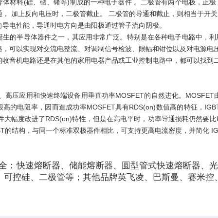
导体材料(硅、硒、锗等)制成的一种电子器件 。二极管有两个电极，正
通， 加上反向电压时，二极管截止。 二极管的导通和截止，则相当于开
向导电性能，导通时电方向是由阳极通过管子流向阴极。
诞生的半导体器件之一，其应用非常广泛。特别是在各种电子电路中，利
路，可以实现对交流电整流、对调制信号检波、限幅和钳位以及对电源电压
的收音机电路还是在其他的家用电器产品或工业控制电路中，都可以找到二
流、高压应用和快速终端设备用垂直功率MOSFET的自然进化。MOSFE
高的电阻率，因而造成功率MOSFET具有RDS(on)数值高的特征，I
器件大幅度改进了RDS(on)特性，但是在高电平时，功率导通损耗仍然要比IG
BT的结构，与同一个标准双极器件相比，可支持更高电流密度，并简化 I
全：快速熔断器、储能熔断器、圆型管式快速熔断器、光伏
、可控硅、二极管等；其他品牌英飞凌、巴斯曼、赛米控