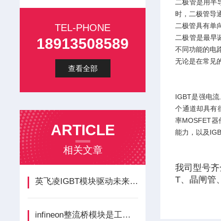
二极管是用半
时，二极管导
二极管具有单
TEL-PHONE
二极管是最早
18913508589
不同功能的电
无论是在常见
查看全部
IGBT是强电
个通道却具有很
率MOSFET
ARTICLE
能力，以及IG
相关文章
我司型号齐
T、晶闸管
英飞凌IGBT模块驱动未来电动技术的核心引擎
infineon整流桥模块是工业电力转换的基石