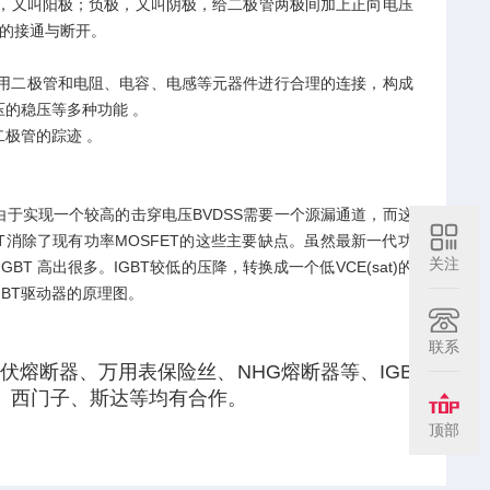
极，又叫阳极；负极，又叫阴极，给二极管两极间加上正向电压
关的接通与断开。
用二极管和电阻、电容、电感等元器件进行合理的连接，构成
的稳压等多种功能 。
极管的踪迹 。
T由于实现一个较高的击穿电压BVDSS需要一个源漏通道，而这
GBT消除了现有功率MOSFET的这些主要缺点。虽然最新一代功
关注
BT 高出很多。IGBT较低的压降，转换成一个低VCE(sat)的
GBT驱动器的原理图。
联系
熔断器、万用表保险丝、NHG熔断器等、IGB
、西门子、斯达等均有合作。
顶部