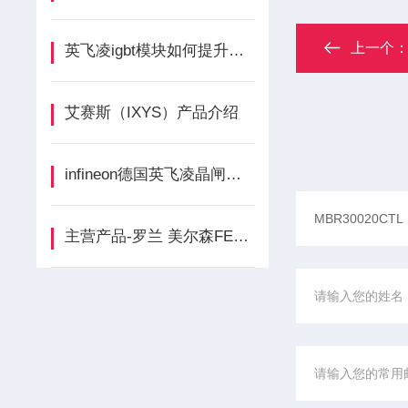
上一个
英飞凌igbt模块如何提升逆变器效率？应用案例与技术优势
艾赛斯（IXYS）产品介绍
infineon德国英飞凌晶闸管整流桥德国工业的“电力心脏”
主营产品-罗兰 美尔森FERRAZ介绍