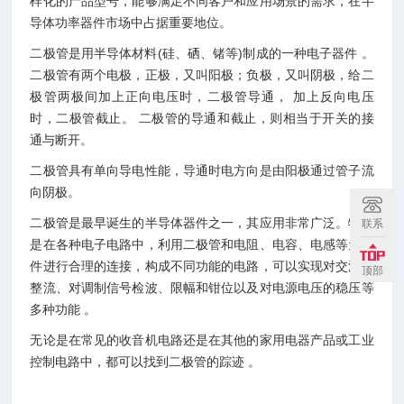
样化的产品型号，能够满足不同客户和应用场景的需求，在半
导体功率器件市场中占据重要地位。
二极管是用半导体材料(硅、硒、锗等)制成的一种电子器件 。
二极管有两个电极，正极，又叫阳极；负极，又叫阴极，给二
极管两极间加上正向电压时，二极管导通， 加上反向电压
时，二极管截止。 二极管的导通和截止，则相当于开关的接
通与断开。
二极管具有单向导电性能，导通时电方向是由阳极通过管子流
向阴极。
二极管是最早诞生的半导体器件之一，其应用非常广泛。特别
联系
是在各种电子电路中，利用二极管和电阻、电容、电感等元器
件进行合理的连接，构成不同功能的电路，可以实现对交流电
顶部
整流、对调制信号检波、限幅和钳位以及对电源电压的稳压等
多种功能 。
无论是在常见的收音机电路还是在其他的家用电器产品或工业
控制电路中，都可以找到二极管的踪迹 。