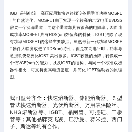
IGBT是强电流、高压应用和快速终端设备用垂直功率MOSFE
T的自然进化。MOSFET由于实现一个较高的击穿电压BVDSS
需要一个源漏通道，而这个通道却具有很高的电阻率，因而造
成功率MOSFET具有RDS(on)数值高的特征，IGBT消除了现
有功率MOSFET的这些主要缺点。虽然最新一代功率MOSFE
T器件大幅度改进了RDS(on)特性，但是在高电平时，功率导
通损耗仍然要比IGBT 高出很多。IGBT较低的压降，转换成一
个低VCE(sat)的能力，以及IGBT的结构，与同一个标准双极
器件相比，可支持更高电流密度，并简化 IGBT驱动器的原理
图。
我司型号齐全：快速熔断器、储能熔断器、圆型
管式快速熔断器、光伏熔断器、万用表保险丝、
NHG熔断器等、IGBT、晶闸管、可控硅、二极
管等；其他品牌英飞凌、巴斯曼、赛米控、西门
子、斯达等均有合作。