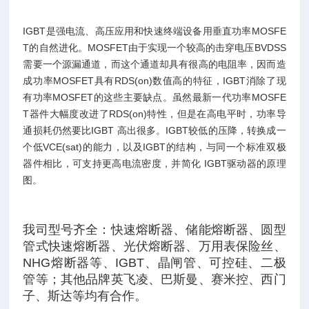
IGBT是强电流、高压应用和快速终端设备用垂直功率MOSFE
T的自然进化。MOSFET由于实现一个较高的击穿电压BVDSS
需要一个源漏通道，而这个通道却具有很高的电阻率，因而造
成功率MOSFET具有RDS(on)数值高的特征，IGBT消除了现
有功率MOSFET的这些主要缺点。虽然最新一代功率MOSFE
T器件大幅度改进了RDS(on)特性，但是在高电平时，功率导
通损耗仍然要比IGBT 高出很多。IGBT较低的压降，转换成一
个低VCE(sat)的能力，以及IGBT的结构，与同一个标准双极
器件相比，可支持更高电流密度，并简化 IGBT驱动器的原理
图。
我司型号齐全：快速熔断器、储能熔断器、圆型
管式快速熔断器、光伏熔断器、万用表保险丝、
NHG熔断器等、IGBT、晶闸管、可控硅、二极
管等；其他品牌英飞凌、巴斯曼、赛米控、西门
子、斯达等均有合作。