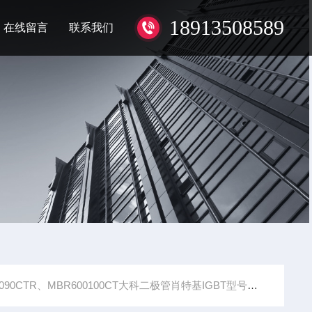
18913508589
在线留言
联系我们
0090CTR、MBR600100CT大科二极管肖特基IGBT型号齐全