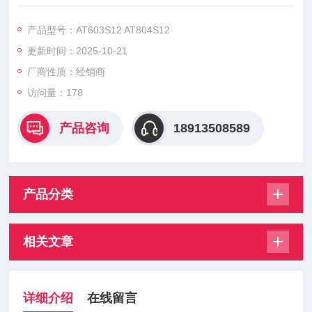
6 AT804S18，意大利POSEICO模块以高功率绝缘模块为核心，
采用压力接触技术（PCT） 这一核心技术，搭配密封陶瓷或独立
产品型号：AT603S12 AT804S12
塑料外壳封装，具备高可靠性、强坚固性与优异密封性。
更新时间：2025-10-21
厂商性质：经销商
访问量：178
产品咨询
18913508589
产品分类
相关文章
详细介绍
在线留言