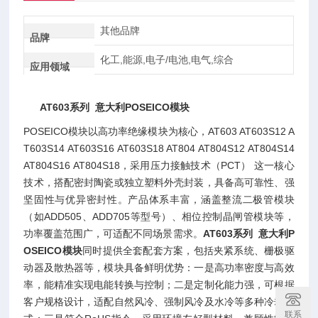
其他品牌
品牌
化工,能源,电子/电池,电气,综合
应用领域
AT603系列 意大利POSEICO模块
POSEICO模块以高功率绝缘模块为核心，AT603 AT603S12 A
T603S14 AT603S16 AT603S18 AT804 AT804S12 AT804S14
AT804S16 AT804S18，采用压力接触技术（PCT） 这一核心
技术，搭配密封陶瓷或独立塑料外壳封装，具备高可靠性、强
坚固性与优异密封性。产品体系丰富，涵盖整流二极管模块
（如ADD505、ADD705等型号）、相位控制晶闸管模块等，
功率覆盖范围广，可适配不同场景需求。
AT603系列 意大利P
OSEICO模块
同时提供全套配套方案，包括夹紧系统、栅极驱
动器及散热器等，模块具备鲜明优势：一是高功率密度与高效
率，能精准实现电能转换与控制；二是定制化能力强，可根据
客户规格设计，适配自然风冷、强制风冷及水冷等多种冷却方
联系