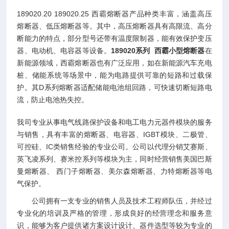
189020.20 189020.25 西霸熔断器产品种类丰富，涵盖高压
熔断器、低压熔断器等。其中，高压熔断器具有高限流、高分
断能力的特点，部分型号还带有温度限制器，能有效保护变压
器、电动机、电容器等设备。
189020系列 西霸小型熔断器
在
新能源领域，西霸熔断器也有广泛应用，如在新能源汽车充电
桩、储能系统等场景中，能为电路提供可靠的短路和过载保
护。其D系列熔断器适配储能电池组回路，可快速切断短路电
流，防止电池热失控。
我司专业从事电气线路保护设备和电工电力元器件模块的服务
与销售，具有丰富的熔断器、电容器、IGBT模块、二极管、
可控硅、IC类销售经验的专业公司。公司以代理分销艾赛斯、
英飞凌系列、赛米控系列等模块为主，同时经营销售美国巴斯
曼熔断器、 西门子熔断器、美尔森熔断器、力特熔断器等电
气保护。
公司拥有一支专业的销售人员及技术工程师队伍，并经过
专业化的培训及严格的管理，形成良好的经营理念和服务意
识，能够为客户提供诸方案设计设计、器件选型等较为专业的