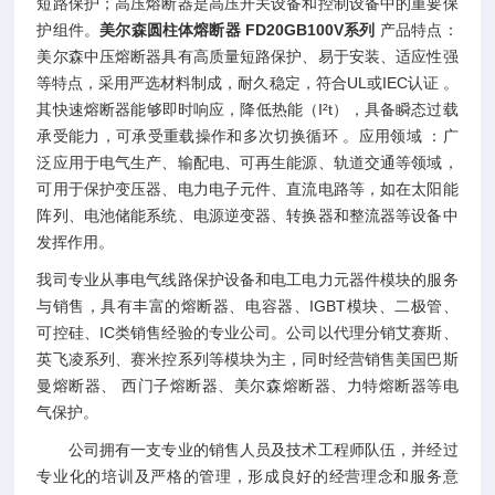
短路保护；高压熔断器是高压开关设备和控制设备中的重要保
护组件。
美尔森圆柱体熔断器 FD20GB100V系列
产品特点：
美尔森中压熔断器具有高质量短路保护、易于安装、适应性强
等特点，采用严选材料制成，耐久稳定，符合UL或IEC认证 。
其快速熔断器能够即时响应，降低热能（I²t），具备瞬态过载
承受能力，可承受重载操作和多次切换循环 。应用领域 ：广
泛应用于电气生产、输配电、可再生能源、轨道交通等领域，
可用于保护变压器、电力电子元件、直流电路等，如在太阳能
阵列、电池储能系统、电源逆变器、转换器和整流器等设备中
发挥作用。
我司专业从事电气线路保护设备和电工电力元器件模块的服务
与销售，具有丰富的熔断器、电容器、IGBT模块、二极管、
可控硅、IC类销售经验的专业公司。公司以代理分销艾赛斯、
英飞凌系列、赛米控系列等模块为主，同时经营销售美国巴斯
曼熔断器、 西门子熔断器、美尔森熔断器、力特熔断器等电
气保护。
公司拥有一支专业的销售人员及技术工程师队伍，并经过
专业化的培训及严格的管理，形成良好的经营理念和服务意