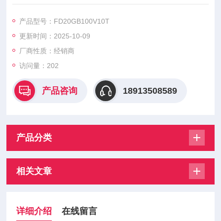
FD20GB100V8T FD20GB100V10T FD20GB100V12T FD20G
B100V16T
产品型号：FD20GB100V10T
FD20GB100V20T FD20GB100V25T FD20GB100V32T，美尔
更新时间：2025-10-09
森熔断器具有高质量短路保护、易于安装、适应性强等特点。
厂商性质：经销商
访问量：202
产品咨询
18913508589
产品分类
相关文章
详细介绍
在线留言