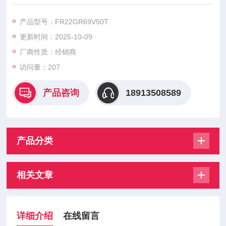
FR22GR69V16T FR22GR69V20T FR22GR69V25T FR22GR6
9V32T
产品型号：FR22GR69V50T
FR22GR69V40T FR22GR69V50T FR22GR69V63T FR22GR6
更新时间：2025-10-09
9V80T
，美尔森熔断器具有高质量短路保护、易于安装、适应性强等特
厂商性质：经销商
点。
访问量：207
产品咨询
18913508589
产品分类
相关文章
详细介绍
在线留言