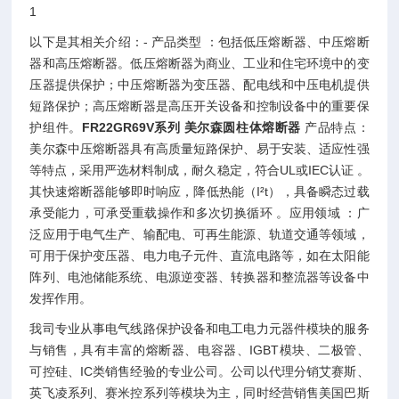
1
以下是其相关介绍：- 产品类型 ：包括低压熔断器、中压熔断
器和高压熔断器。低压熔断器为商业、工业和住宅环境中的变
压器提供保护；中压熔断器为变压器、配电线和中压电机提供
短路保护；高压熔断器是高压开关设备和控制设备中的重要保
护组件。
FR22GR69V系列 美尔森圆柱体熔断器
产品特点：
美尔森中压熔断器具有高质量短路保护、易于安装、适应性强
等特点，采用严选材料制成，耐久稳定，符合UL或IEC认证 。
其快速熔断器能够即时响应，降低热能（I²t），具备瞬态过载
承受能力，可承受重载操作和多次切换循环 。应用领域 ：广
泛应用于电气生产、输配电、可再生能源、轨道交通等领域，
可用于保护变压器、电力电子元件、直流电路等，如在太阳能
阵列、电池储能系统、电源逆变器、转换器和整流器等设备中
发挥作用。
我司专业从事电气线路保护设备和电工电力元器件模块的服务
与销售，具有丰富的熔断器、电容器、IGBT模块、二极管、
可控硅、IC类销售经验的专业公司。公司以代理分销艾赛斯、
英飞凌系列、赛米控系列等模块为主，同时经营销售美国巴斯