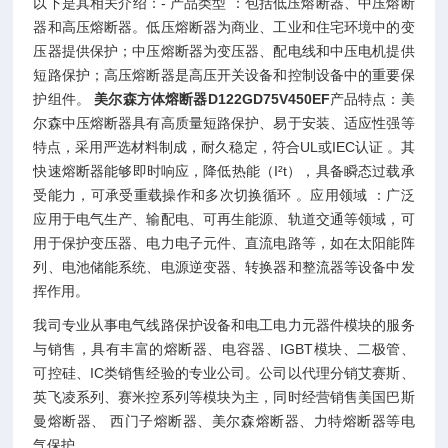
以下是其相关介绍：- 产品类型 ：包括低压熔断器、中压熔断
器和高压熔断器。低压熔断器为商业、工业和住宅环境中的变
压器提供保护；中压熔断器为变压器、配电线和中压电机提供
短路保护；高压熔断器是高压开关设备和控制设备中的重要保
护组件。
美尔森方体熔断器D122GD75V450EF
产品特点：美
尔森中压熔断器具有高质量短路保护、易于安装、适应性强等
特点，采用严选材料制成，耐久稳定，符合UL或IEC认证 。其
快速熔断器能够即时响应，降低热能（I²t），具备瞬态过载承
受能力，可承受重载操作和多次切换循环 。应用领域 ：广泛
应用于电气生产、输配电、可再生能源、轨道交通等领域，可
用于保护变压器、电力电子元件、直流电路等，如在太阳能阵
列、电池储能系统、电源逆变器、转换器和整流器等设备中发
挥作用。
我司专业从事电气线路保护设备和电工电力元器件模块的服务
与销售，具有丰富的熔断器、电容器、IGBT模块、二极管、
可控硅、IC类销售经验的专业公司。公司以代理分销艾赛斯、
英飞凌系列、赛米控系列等模块为主，同时经营销售美国巴斯
曼熔断器、 西门子熔断器、美尔森熔断器、力特熔断器等电
气保护。