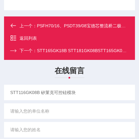
上一个：
PSFH70/16、PSDT39/08宝德芯整流桥二极管模块型号齐全
返回列表
下一个：
STT165GK18B STT181GK08BSTT165GK08B 矽莱克可控硅模块
在线留言