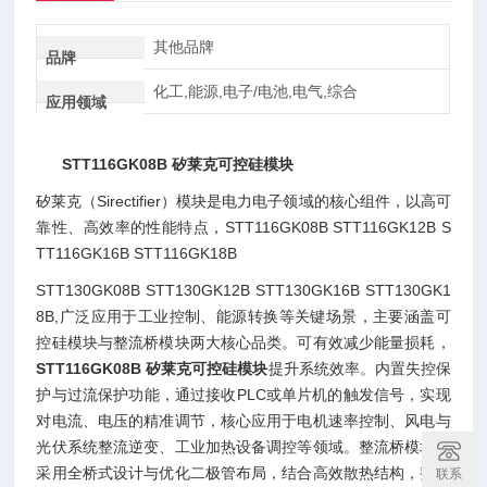
其他品牌
品牌
化工,能源,电子/电池,电气,综合
应用领域
STT116GK08B 矽莱克可控硅模块
矽莱克（Sirectifier）模块是电力电子领域的核心组件，以高可
靠性、高效率的性能特点，STT116GK08B STT116GK12B S
TT116GK16B STT116GK18B
STT130GK08B STT130GK12B STT130GK16B STT130GK1
8B,广泛应用于工业控制、能源转换等关键场景，主要涵盖可
控硅模块与整流桥模块两大核心品类。可有效减少能量损耗，
STT116GK08B 矽莱克可控硅模块
提升系统效率。内置失控保
护与过流保护功能，通过接收PLC或单片机的触发信号，实现
对电流、电压的精准调节，核心应用于电机速率控制、风电与
光伏系统整流逆变、工业加热设备调控等领域。整流桥模块以
采用全桥式设计与优化二极管布局，结合高效散热结构，整流
联系