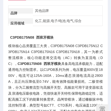
其他品牌
品牌
化工,能源,电子/电池,电气,综合
应用领域
C3PDB175N08 西班牙模块
模块核心品类覆盖三大类，C3PDB175N08 C3PDB175N12 C
3PDB175N14 C3PDB175N16 C3PDB175N18，其一为桥式
整流模块，核心功能是将交流电（AC）转换为直流电（D
C），
C3PDB175N08 西班牙模块
具备高电流承载能力，适配
通用电力控制需求。以C1PDB系列为例，电压覆盖800V至18
00V，电流可达125A-160A，10ms通态浪涌电流高达2800
A，且正向压降低至0.74V，能有效降低能量损耗。二极管模
块，分为工频整流型与高频开关型。高频款可用于逆变器续流
及浪涌电压吸收电路，凭借快速开关特性保障电路稳定性，适
配高频工况下的能量转换需求。晶闸管模块，通过栅极脉冲电
流控制导通，典型型号如CTT、CTD系列，电压涵盖1200V-1