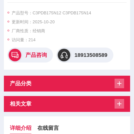
EC是西班牙专注于功率半导体领域的企业，其模块产品以高效能
量转换为核心优势，广泛服务于能源生成与消耗的全链条场景，
产品型号：C3PDB175N12 C3PDB175N14
凭借多样化的拓扑结构与稳定性能，成为电力控制系统中的关键
更新时间：2025-10-20
组件。
厂商性质：经销商
访问量：214
产品咨询
18913508589
产品分类
相关文章
详细介绍
在线留言