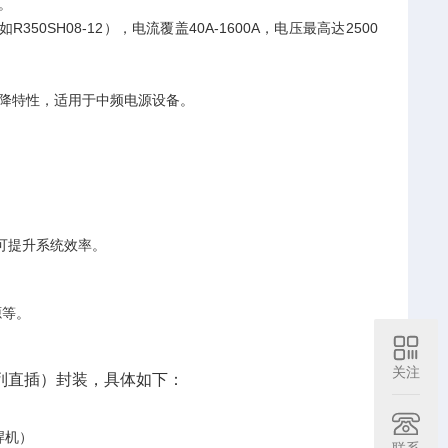
。
350SH08-12），电流覆盖40A-1600A，电压最高达2500
向压降特性，适用于中频电源设备。
。
可提升系统效率。
源等。
关注
双列直插）封装‌，具体如下：
机）‌
联系