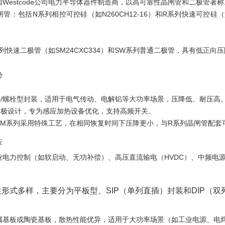
国Westcode公司电力半导体器件制造商，以高可靠性晶闸管和二极管著称
闸管‌：包括N系列相控可控硅（如N260CH12-16）和R系列快速可控硅（如R
M系列快速二极管（如SM24CXC334）和SW系列普通二极管，具有低正
势
板型/螺栓型封装，适用于电气传动、电解铝等大功率场景，压降低、耐压高
配门极设计，专为感应加热设备优化，支持高频开关。
：SM系列采用特殊工艺，在相同恢复时间下压降更小，与R系列晶闸管配套
‌
工业电力控制（如软启动、无功补偿）、高压直流输电（HVDC）、中频电
形式多样，主要分为‌平板型‌、‌SIP（单列直插）封装‌和‌DIP（
金属基板或陶瓷基板，散热性能优异，适用于大功率场景（如工业电源、电焊