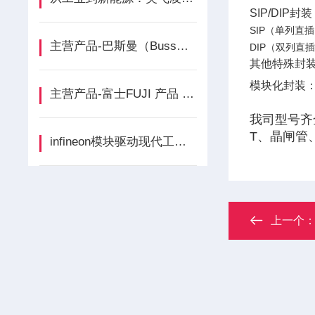
SIP/DIP封装‌
SIP（单列直插
主营产品-巴斯曼（Bussmann）产品介绍
DIP（双列直
其他特殊封装
模块化封装‌
主营产品-富士FUJI 产品 品牌介绍
我司型号齐
T、晶闸管
infineon模块驱动现代工业与数字未来的核心引擎
上一个