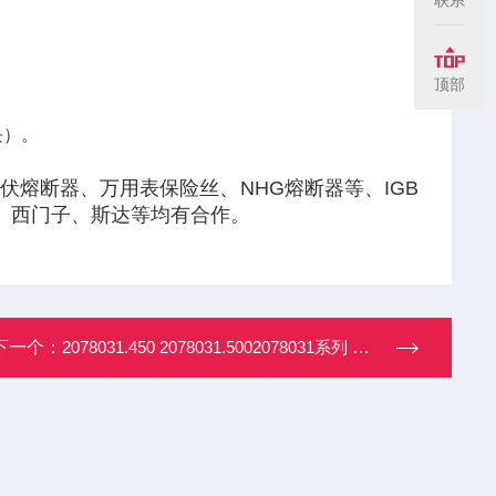
顶部
）‌。
熔断器、万用表保险丝、NHG熔断器等、IGB
、西门子、斯达等均有合作。
下一个：
2078031.450 2078031.5002078031系列 西霸半导体快速熔断器