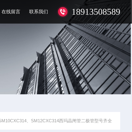
18913508589
在线留言
联系我们
SM10CXC314、SM12CXC314西玛晶闸管二极管型号齐全