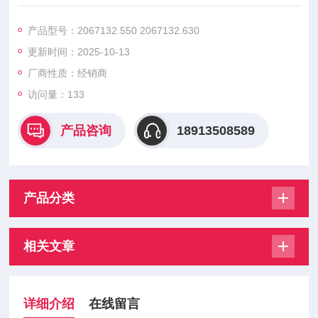
32.700
2067132.800 2067132.900 , 能精确匹配变压器的额定电流与短
产品型号：2067132.550 2067132.630
路特性，当出现过载或内部短路时，可在规定时间内可靠熔断，
更新时间：2025-10-13
切断故障电流。
厂商性质：经销商
访问量：133
产品咨询
18913508589
产品分类
相关文章
详细介绍
在线留言