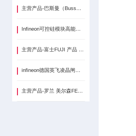
主营产品-巴斯曼（Bussmann）产品介绍
Infineon可控硅模块高能效工业电路的“硬核”之选
主营产品-富士FUJI 产品 品牌介绍
infineon德国英飞凌晶闸管整流桥德国工业的“电力心脏”
主营产品-罗兰 美尔森FERRAZ介绍