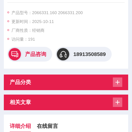
1.200
2066331.250 2066331.315 2066331.350能精确匹配变压器的
产品型号：2066331.160 2066331.200
额定电流与短路特性，当出现过载或内部短路时，可在规定时间
更新时间：2025-10-11
内可靠熔断，切断故障电流。
厂商性质：经销商
访问量：191
产品咨询
18913508589
产品分类
相关文章
详细介绍
在线留言