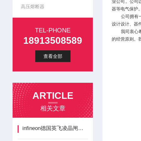
业公司。公司
高压熔断器
器等电气保护
公司拥有一支
设计设计、器
TEL-PHONE
我司衷心希望
18913508589
的经营原则。
查看全部
ARTICLE
相关文章
infineon德国英飞凌晶闸管整流桥德国工业的“电力心脏”