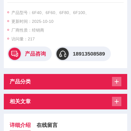
为英飞凌科技子公司）生产的高性能半导体器件，广泛应用于电
力电子领域。
产品型号：6F40、6F60、6F80、6F100、
6F40、6F60、6F80、6F100、6F120、6FR40、6FR60、6FR
更新时间：2025-10-10
80、6FR100、6FR120、12F40、12F60、12F80、12F100、1
2F120、12FR40、12FR60、
厂商性质：经销商
访问量：217
产品咨询
18913508589
产品分类
相关文章
详细介绍
在线留言