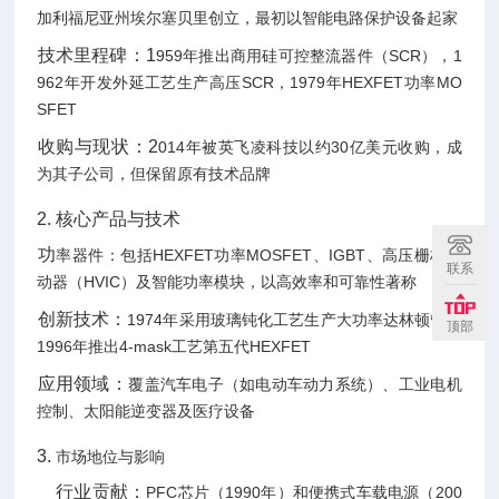
加利福尼亚州埃尔塞贝里创立，最初以智能电路保护设备起家
‌技术里程碑‌：1
959年推出商用硅可控整流器件（SCR），1
962年开发外延工艺生产高压SCR，1979年HEXFET功率MO
SFET
‌收购与现状‌：2
014年被英飞凌科技以约30亿美元收购，成
为其子公司，但保留原有技术品牌
2. ‌核心产品与技术
‌功
率器件‌：包括HEXFET功率MOSFET、IGBT、高压栅极驱
联系
动器（HVIC）及智能功率模块，以高效率和可靠性著称
‌创新技术‌：
1974年采用玻璃钝化工艺生产大功率达林顿管，
顶部
1996年推出4-mask工艺第五代HEXFET
‌应用领域‌：
覆盖汽车电子（如电动车动力系统）、工业电机
控制、太阳能逆变器及医疗设备
3. ‌
市场地位与影响
‌ 行业贡献‌：
PFC芯片（1990年）和便携式车载电源（200