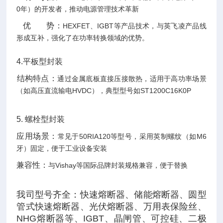
0年）的开发者，推动电源管理技术革新
优 势‌：
HEXFET、IGBT等产品技术，与英飞凌产品线
形成互补，强化了在功率转换领域的优势。
4.
平板型封装
‌结构特点‌：
通过金属底板直接压接散热，适用于高功率场景
（如高压直流输电HVDC），典型型号如ST1200C16K0P‌
5. ‌
螺栓型封装
应用场景‌：
常见于50RIA120等型号，采用英制螺纹（如M6
牙）固定，便于工业设备安装‌
‌兼容性‌：
与Vishay等国际品牌封装规格兼容，便于替换‌
我司型号齐全：快速熔断器、储能熔断器、圆型
管式快速熔断器、光伏熔断器、万用表保险丝、
NHG熔断器等、IGBT、晶闸管、可控硅、二极