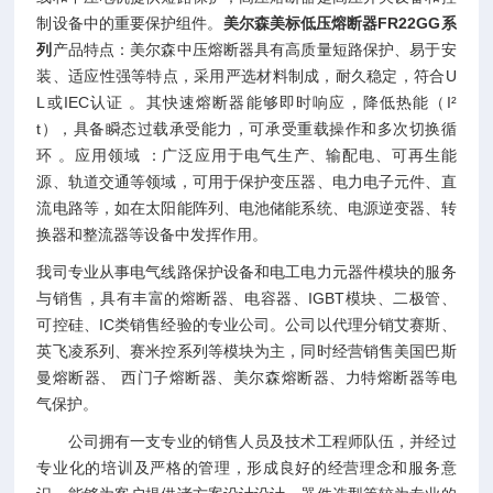
制设备中的重要保护组件。
美尔森美标低压熔断器FR22GG系
列
产品特点：美尔森中压熔断器具有高质量短路保护、易于安
装、适应性强等特点，采用严选材料制成，耐久稳定，符合U
L或IEC认证 。其快速熔断器能够即时响应，降低热能（I²
t），具备瞬态过载承受能力，可承受重载操作和多次切换循
环 。应用领域 ：广泛应用于电气生产、输配电、可再生能
源、轨道交通等领域，可用于保护变压器、电力电子元件、直
流电路等，如在太阳能阵列、电池储能系统、电源逆变器、转
换器和整流器等设备中发挥作用。
我司专业从事电气线路保护设备和电工电力元器件模块的服务
与销售，具有丰富的熔断器、电容器、IGBT模块、二极管、
可控硅、IC类销售经验的专业公司。公司以代理分销艾赛斯、
英飞凌系列、赛米控系列等模块为主，同时经营销售美国巴斯
曼熔断器、 西门子熔断器、美尔森熔断器、力特熔断器等电
气保护。
公司拥有一支专业的销售人员及技术工程师队伍，并经过
专业化的培训及严格的管理，形成良好的经营理念和服务意