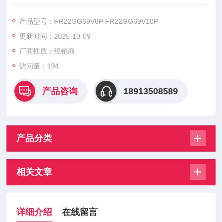
FR22GG69V6P FR22GG69V8P FR22GG69V10P FR22GG69
V12P FR22GG69V16P FR22GG69V20P FR22GG69V25P FR
产品型号：FR22GG69V8P FR22GG69V10P
22GG69V32P FR22GG69V40P，美尔森熔断器具有高质量短路
更新时间：2025-10-09
保护、易于安装、适应性强等特点。
厂商性质：经销商
访问量：194
产品咨询
18913508589
产品分类
相关文章
详细介绍
在线留言