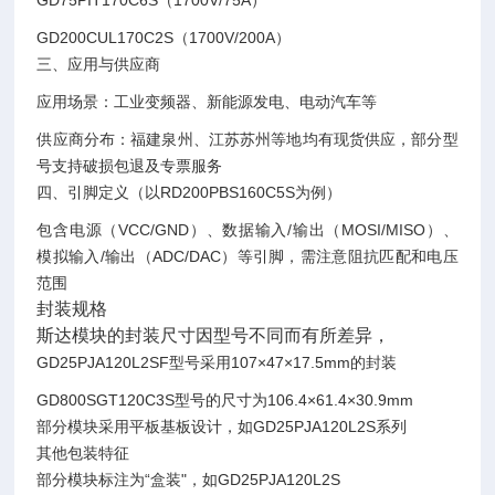
GD75PIT170C6S（1700V/75A）
GD200CUL170C2S（1700V/200A）‌
三、应用与供应商
应用场景‌：工业变频器、新能源发电、电动汽车等‌
供应商分布‌：福建泉州、江苏苏州等地均有现货供应，部分型
号支持破损包退及专票服务‌
四、引脚定义（以RD200PBS160C5S为例）
包含电源（VCC/GND）、数据输入/输出（MOSI/MISO）、
模拟输入/输出（ADC/DAC）等引脚，需注意阻抗匹配和电压
范围‌
封装规格
斯达模块的封装尺寸因型号不同而有所差异，
GD25PJA120L2SF型号采用107×47×17.5mm的封装‌
GD800SGT120C3S型号的尺寸为106.4×61.4×30.9mm‌
部分模块采用平板基板设计，如GD25PJA120L2S系列‌
其他包装特征
部分模块标注为“盒装"，如GD25PJA120L2S‌