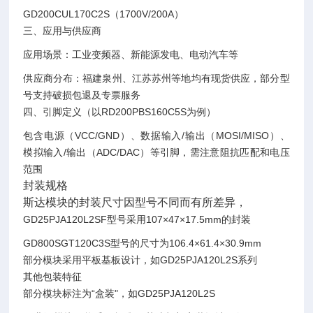
GD200CUL170C2S（1700V/200A）‌
三、应用与供应商
应用场景‌：工业变频器、新能源发电、电动汽车等‌
供应商分布‌：福建泉州、江苏苏州等地均有现货供应，部分型
号支持破损包退及专票服务‌
四、引脚定义（以RD200PBS160C5S为例）
包含电源（VCC/GND）、数据输入/输出（MOSI/MISO）、
模拟输入/输出（ADC/DAC）等引脚，需注意阻抗匹配和电压
范围‌
封装规格
斯达模块的封装尺寸因型号不同而有所差异，
GD25PJA120L2SF型号采用107×47×17.5mm的封装‌
GD800SGT120C3S型号的尺寸为106.4×61.4×30.9mm‌
部分模块采用平板基板设计，如GD25PJA120L2S系列‌
其他包装特征
部分模块标注为“盒装"，如GD25PJA120L2S‌