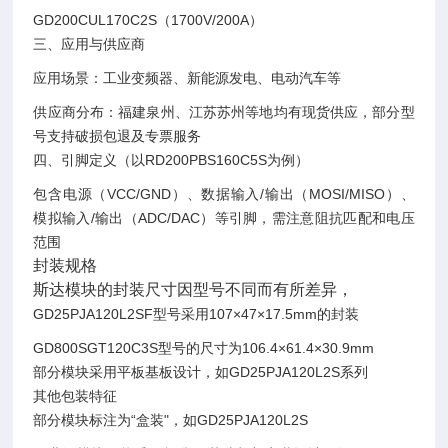
GD200CUL170C2S（1700V/200A）‌
三、应用与供应商
应用场景‌：工业变频器、新能源发电、电动汽车等‌
供应商分布‌：福建泉州、江苏苏州等地均有现货供应，部分型
号支持破损包退及专票服务‌
四、引脚定义（以RD200PBS160C5S为例）
包含电源（VCC/GND）、数据输入/输出（MOSI/MISO）、
模拟输入/输出（ADC/DAC）等引脚，需注意阻抗匹配和电压
范围‌
封装规格
斯达模块的封装尺寸因型号不同而有所差异，
GD25PJA120L2SF型号采用107×47×17.5mm的封装‌
GD800SGT120C3S型号的尺寸为106.4×61.4×30.9mm‌
部分模块采用平板基板设计，如GD25PJA120L2S系列‌
其他包装特征
部分模块标注为“盒装"，如GD25PJA120L2S‌