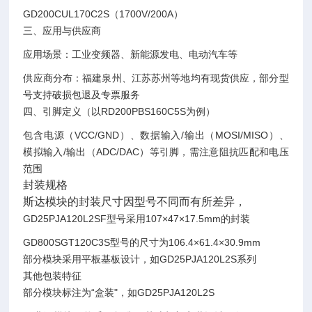
GD200CUL170C2S（1700V/200A）‌
三、应用与供应商
应用场景‌：工业变频器、新能源发电、电动汽车等‌
供应商分布‌：福建泉州、江苏苏州等地均有现货供应，部分型
号支持破损包退及专票服务‌
四、引脚定义（以RD200PBS160C5S为例）
包含电源（VCC/GND）、数据输入/输出（MOSI/MISO）、
模拟输入/输出（ADC/DAC）等引脚，需注意阻抗匹配和电压
范围‌
封装规格
斯达模块的封装尺寸因型号不同而有所差异，
GD25PJA120L2SF型号采用107×47×17.5mm的封装‌
GD800SGT120C3S型号的尺寸为106.4×61.4×30.9mm‌
部分模块采用平板基板设计，如GD25PJA120L2S系列‌
其他包装特征
部分模块标注为“盒装"，如GD25PJA120L2S‌