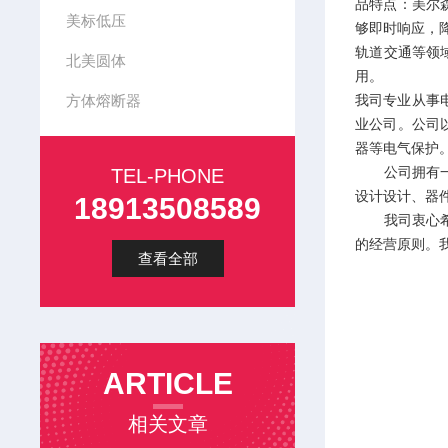
品特点：美尔
美标低压
够即时响应，
轨道交通等领
北美圆体
用。
方体熔断器
我司专业从事
业公司。公司
器等电气保护
公司拥有一支
TEL-PHONE
设计设计、器
18913508589
我司衷心希望
的经营原则。
查看全部
ARTICLE
相关文章