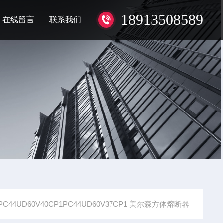
18913508589
在线留言
联系我们
PC44UD60V40CP1PC44UD60V37CP1 美尔森方体熔断器