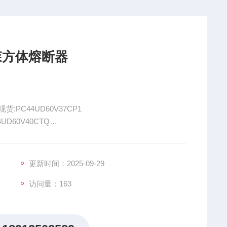
尔森方体熔断器
货:PC44UD60V37CP1
4UD60V40CTQ
2CTQ，美尔森熔断器具有高质量短路保护、易于安装、适应性强等
更新时间：2025-09-29
访问量：163