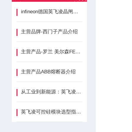
infineon德国英飞凌晶闸管整流桥德国工业的“电力心脏”
主营品牌-西门子产品介绍
主营产品-罗兰 美尔森FERRAZ介绍
主营产品ABB熔断器介绍
从工业到新能源：英飞凌二极管模块应用全解析
英飞凌可控硅模块选型指南：精准匹配应用需求的关键步骤