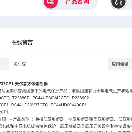
产品咨询
在线留言
美尔森
应用领域
0V37CP1 美尔森方体熔断器
是法国美尔森集团旗下的电气保护产品，该集团拥有百余年电气生产和输电
0CTQ T228867 PC44UD60V42CTQ R233902
7CP1 PC44UD60V37CTQ PC44UD60V40CP1
2CP1
介绍：- 产品类型 ：包括低压熔断器、中压熔断器和高压熔断器。低压
配电线和中压电机提供短路保护；高压熔断器是高压开关设备和控制设备