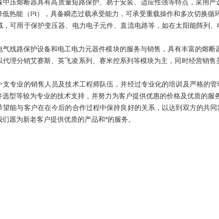
森中压熔断器具有高质量短路保护、易于安装、适应性强等特点，采用严选材
降低热能（I²t），具备瞬态过载承受能力，可承受重载操作和多次切换循
域，可用于保护变压器、电力电子元件、直流电路等，如在太阳能阵列、
电气线路保护设备和电工电力元器件模块的服务与销售，具有丰富的熔断器、
以代理分销艾赛斯、英飞凌系列、赛米控系列等模块为主，同时经营销售
。
专业的销售人员及技术工程师队伍，并经过专业化的培训及严格的管理
件选型等较为专业的技术支持，并努力为客户提供优惠的价格及优质的服
能与客户在在今后的合作过程中保持良好的关系，以达到双方的共同发
我们愿为新老客户提供优质的产品和*的服务。