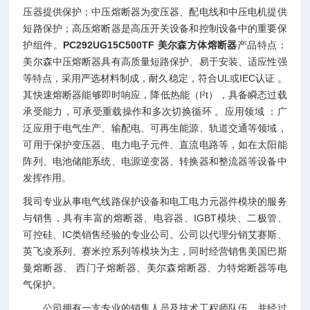
压器提供保护；中压熔断器为变压器、配电线和中压电机提供
短路保护；高压熔断器是高压开关设备和控制设备中的重要保
护组件。
PC292UG15C500TF 美尔森方体熔断器
产品特点：
美尔森中压熔断器具有高质量短路保护、易于安装、适应性强
等特点，采用严选材料制成，耐久稳定，符合UL或IEC认证 。
其快速熔断器能够即时响应，降低热能（I²t），具备瞬态过载
承受能力，可承受重载操作和多次切换循环 。应用领域 ：广
泛应用于电气生产、输配电、可再生能源、轨道交通等领域，
可用于保护变压器、电力电子元件、直流电路等，如在太阳能
阵列、电池储能系统、电源逆变器、转换器和整流器等设备中
发挥作用。
我司专业从事电气线路保护设备和电工电力元器件模块的服务
与销售，具有丰富的熔断器、电容器、IGBT模块、二极管、
可控硅、IC类销售经验的专业公司。公司以代理分销艾赛斯、
英飞凌系列、赛米控系列等模块为主，同时经营销售美国巴斯
曼熔断器、 西门子熔断器、美尔森熔断器、力特熔断器等电
气保护。
公司拥有一支专业的销售人员及技术工程师队伍，并经过