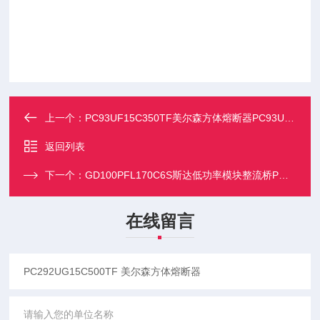
上一个：
PC93UF15C350TF美尔森方体熔断器PC93UF15C230TF
返回列表
下一个：
GD100PFL170C6S斯达低功率模块整流桥PM模块
在线留言