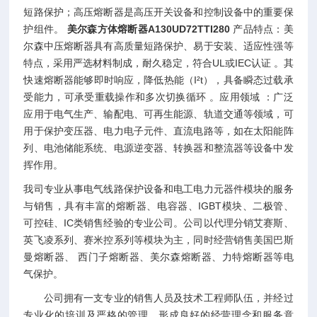
短路保护；高压熔断器是高压开关设备和控制设备中的重要保
护组件。
美尔森方体熔断器A130UD72TTI280
产品特点：美
尔森中压熔断器具有高质量短路保护、易于安装、适应性强等
特点，采用严选材料制成，耐久稳定，符合UL或IEC认证 。其
快速熔断器能够即时响应，降低热能（I²t），具备瞬态过载承
受能力，可承受重载操作和多次切换循环 。应用领域 ：广泛
应用于电气生产、输配电、可再生能源、轨道交通等领域，可
用于保护变压器、电力电子元件、直流电路等，如在太阳能阵
列、电池储能系统、电源逆变器、转换器和整流器等设备中发
挥作用。
我司专业从事电气线路保护设备和电工电力元器件模块的服务
与销售，具有丰富的熔断器、电容器、IGBT模块、二极管、
可控硅、IC类销售经验的专业公司。公司以代理分销艾赛斯、
英飞凌系列、赛米控系列等模块为主，同时经营销售美国巴斯
曼熔断器、 西门子熔断器、美尔森熔断器、力特熔断器等电
气保护。
公司拥有一支专业的销售人员及技术工程师队伍，并经过
专业化的培训及严格的管理，形成良好的经营理念和服务意