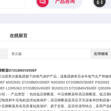
产品咨询
在线留言
美尔森
应用领域
器D72GB60V200EF
是法国美尔森集团旗下的电气保护产品，该集团拥有百余年电气生产和输电
EF M302691 D72GB60V250EF N302692 D72GB60V350EF P302693
EF L1005363 D72GB55V450EF B1003123 D72GB45V550EF Q30269
介绍：- 产品类型 ：包括低压熔断器、中压熔断器和高压熔断器。低压
配电线和中压电机提供短路保护；高压熔断器是高压开关设备和控制设备
中压熔断器具有高质量短路保护、易于安装、适应性强等特点，采用严选材料