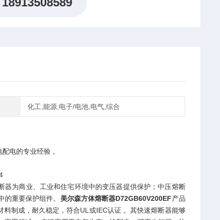
18913508589
化工,能源,电子/电池,电气,综合
配电的专业经验 。
4
熔断器为商业、工业和住宅环境中的变压器提供保护；中压熔断
中的重要保护组件。
美尔森方体熔断器D72GB60V200EF
产品
制成，耐久稳定，符合UL或IEC认证 。其快速熔断器能够