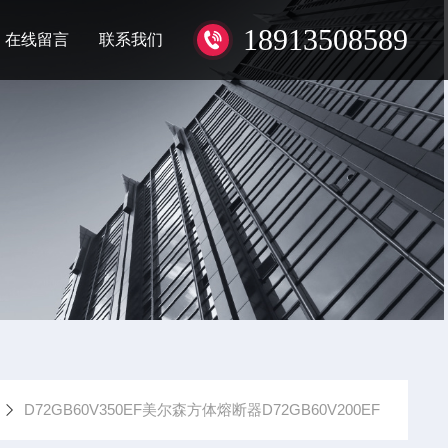
18913508589
在线留言
联系我们
D72GB60V350EF美尔森方体熔断器D72GB60V200EF