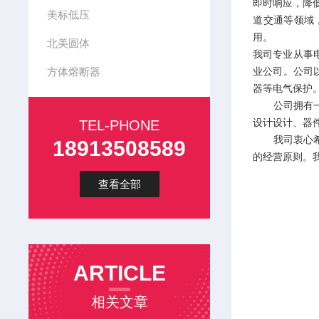
即时响应，降
美标低压
道交通等领域
用。
北美圆体
我司专业从事
方体熔断器
业公司。公司
器等电气保护
公司拥有一支
设计设计、器
TEL-PHONE
我司衷心希望
18913508589
的经营原则。
查看全部
ARTICLE
相关文章