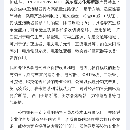
护组件。
PC71GB69V160EF 美尔森方体熔断器
产品特点：
美尔森中压熔断器具有高质量短路保护、易于安装、适应性强
等特点，采用严选材料制成，耐久稳定，符合UL或IEC认证 。
其快速熔断器能够即时响应，降低热能（I²t），具备瞬态过载
承受能力，可承受重载操作和多次切换循环 。应用领域 ：广
泛应用于电气生产、输配电、可再生能源、轨道交通等领域，
可用于保护变压器、电力电子元件、直流电路等，如在太阳能
阵列、电池储能系统、电源逆变器、转换器和整流器等设备中
发挥作用。
我司专业从事电气线路保护设备和电工电力元器件模块的服务
与销售，具有丰富的熔断器、电容器、IGBT模块、二极管、
可控硅、IC类销售经验的专业公司。公司以代理分销艾赛斯、
英飞凌系列、赛米控系列等模块为主，同时经营销售美国巴斯
曼熔断器、 西门子熔断器、美尔森熔断器、力特熔断器等电
气保护。
公司拥有一支专业的销售人员及技术工程师队伍，并经过
专业化的培训及严格的管理，形成良好的经营理念和服务意
识，能够为客户提供诸方案设计设计、器件选型等较为专业的