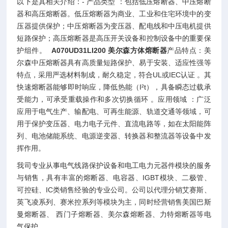
以下是其相关介绍：- 产品类型 ：包括低压熔断器、中压熔断
器和高压熔断器。低压熔断器为商业、工业和住宅环境中的变
压器提供保护；中压熔断器为变压器、配电线和中压电机提供
短路保护；高压熔断器是高压开关设备和控制设备中的重要保
护组件。
A070UD31LI200 美尔森方体熔断器
产品特点：美
尔森中压熔断器具有高质量短路保护、易于安装、适应性强等
特点，采用严选材料制成，耐久稳定，符合UL或IEC认证 。其
快速熔断器能够即时响应，降低热能（I²t），具备瞬态过载承
受能力，可承受重载操作和多次切换循环 。应用领域 ：广泛
应用于电气生产、输配电、可再生能源、轨道交通等领域，可
用于保护变压器、电力电子元件、直流电路等，如在太阳能阵
列、电池储能系统、电源逆变器、转换器和整流器等设备中发
挥作用。
我司专业从事电气线路保护设备和电工电力元器件模块的服务
与销售，具有丰富的熔断器、电容器、IGBT模块、二极管、
可控硅、IC类销售经验的专业公司。公司以代理分销艾赛斯、
英飞凌系列、赛米控系列等模块为主，同时经营销售美国巴斯
曼熔断器、 西门子熔断器、美尔森熔断器、力特熔断器等电
气保护。